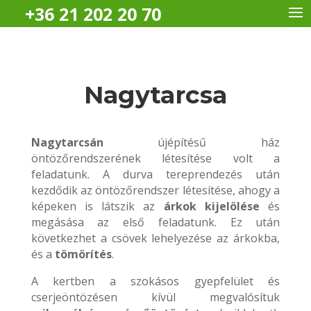
+36 21 202 20 70
Nagytarcsa
Nagytarcsán
újépítésű ház
öntözőrendszerének létesítése volt a
feladatunk. A durva tereprendezés után
kezdődik az öntözőrendszer létesítése, ahogy a
képeken is látszik az
árkok kijelölése
és
megásása az első feladatunk. Ez után
következhet a csövek lehelyezése az árkokba,
és a
tömörítés
.
A kertben a szokásos gyepfelület és
cserjeöntözésen kívül megvalósítuk