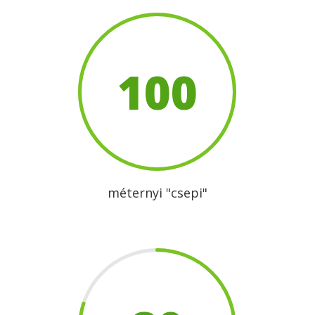
100
méternyi "csepi"