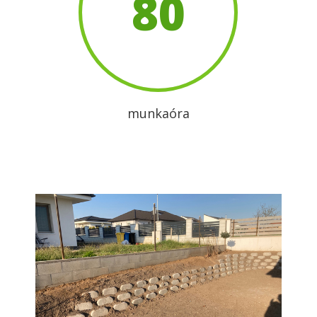
80
munkaóra