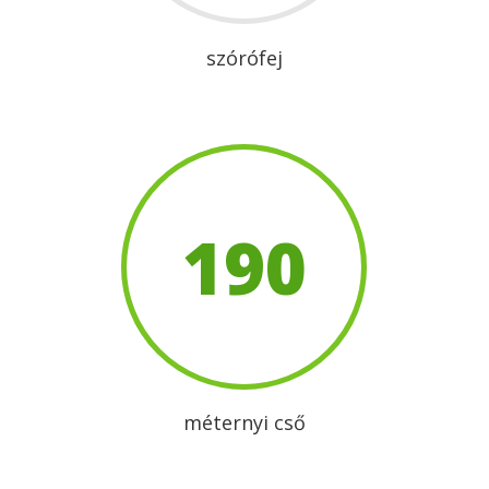
szórófej
190
méternyi cső