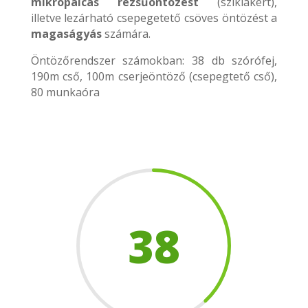
mikropálcás rézsűöntözést
(sziklakert),
illetve lezárható csepegetető csöves öntözést a
magaságyás
számára.
Öntözőrendszer számokban: 38 db szórófej,
190m cső, 100m cserjeöntöző (csepegtető cső),
80 munkaóra
38