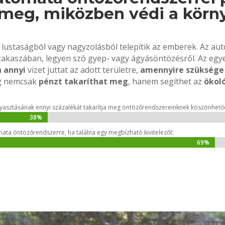
 meg, miközben védi a körn
lustaságból vagy nagyzolásból telepítik az emberek. Az a
akaszában, legyen szó gyep- vagy ágyásöntözésről. Az egy
 annyi
vizet juttat az adott területre,
amennyire szüksége
ig nemcsak
pénzt takaríthat meg
, hanem segíthet az
ökol
ogyasztásának ennyi százalékát takarítja meg öntözőrendszereinknek köszönhető
38%
38%
ta öntözőrendszerre, ha találna egy megbízható kivitelezőt:
69%
69%