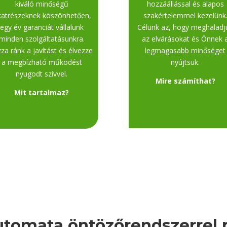
kiváló minőségű
hozzáállással és alapos
katrészeknek köszönhetően,
szakértelemmel kezelünk
egy év garanciát vállalunk
Célunk az, hogy meghaladj
minden szolgáltatásunkra.
az elvárásokat és Önnek 
zza ránk a javítást és élvezze
legmagasabb minőséget
a megbízható működést
nyújtsuk.
nyugodt szívvel.
Mire számíthat?
Mit tartalmaz?
utomata öntözőrendszerrel 