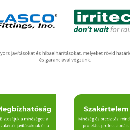
yors javításokat és hibaelhárításokat, melyeket rövid hatá
és garanciával végzünk.
Megbízhatóság
Szakértelem
Biztosítjuk a minőséget: a
Minőség és precizitás: min
szakértői javításoknak és a
projektet professzionális