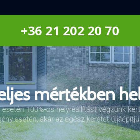
+36 21 202 20 70
eljes mértékben hel
uk az optimális vízfo
gény esetén okos eszközeinkről is vezérelhe
 esetén 100%-os helyreállítást végzünk ker
uk a vízfogyasztást és egyszerűen átállíthatj
gény esetén, akár az egész keretet újjáépítjü