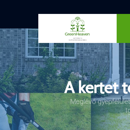
A kertet t
Beállítj
Az öntözőrendszereket i
Meglévő gyepfelület
optimalizálhatj
I