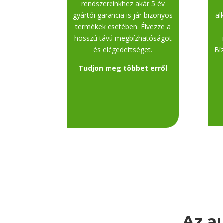
rendszereinkhez akár 5 év
gyártói garancia is jár bizonyos
al
termékek esetében. Élvezze a
hosszú távú megbízhatóságot
és elégedettséget.
Bí
Tudjon meg többet erről
Az a