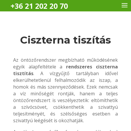
+36 21 202 20 70
Ciszterna tiszítás
Az öntözőrendszer megbízható működésének
egyik alapfeltétele a
rendszeres ciszterna
tisztítás
. A vízgyűjtő tartályban idővel
elkerülhetetlenül felhalmozódik az iszap, a
homok és más szennyeződések. Ezek nemcsak
a víz minőségét rontják, hanem a teljes
öntözőrendszert is veszélyeztetik: eltömíthetik
a szívócsövet, csökkenthetik a szivattyú
teljesítményét, és szélsőséges esetben a
szivattyú leégését is okozhatják.