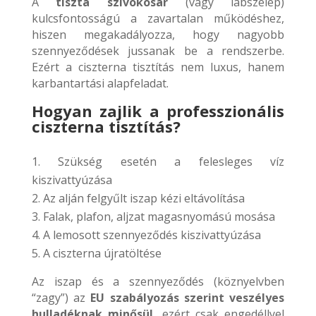
A
tiszta szívókosár
(vagy lábszelep)
kulcsfontosságú a zavartalan működéshez,
hiszen megakadályozza, hogy nagyobb
szennyeződések jussanak be a rendszerbe.
Ezért a ciszterna tisztítás nem luxus, hanem
karbantartási alapfeladat.
Hogyan zajlik a professzionális
ciszterna tisztítás?
Szükség esetén a felesleges víz
kiszivattyúzása
Az alján felgyűlt iszap kézi eltávolítása
Falak, plafon, aljzat magasnyomású mosása
A lemosott szennyeződés kiszivattyúzása
A ciszterna újratöltése
Az iszap és a szennyeződés (köznyelvben
“zagy”) az
EU szabályozás szerint veszélyes
hulladéknak minősül
, ezért csak engedéllyel