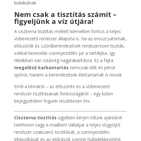
kialakulnak.
Nem csak a tisztítás számít –
figyeljünk a víz útjára!
A ciszterna tisztítás mellett kiemelten fontos a teljes
vízbevezető rendszer állapota is. Ha az ereszcsatornák,
előszűrők és szűrőberendezések rendszeresen tiszták,
sokkal kevesebb szennyeződés jut a tartályba, így
ritkábban van szükség nagytakarításra. Ez a fajta
megelőző karbantartás
nemcsak időt és pénzt
spórol, hanem a berendezések élettartamát is növeli.
Erről a témáról – az előszűrés és a vízbevezető
rendszer tisztításának fontosságáról – egy külön
bejegyzésben fogunk részletesen írni.
Ciszterna tisztítás
ügyében kérjen tőlünk ajánlatot
telefonon vagy e-mailben! Vállaljuk a teljes vízgyűjtő
rendszer szakszerű tisztítását, a szennyeződés
eltávolítását és az előírások szerinti hulladékkezelést.