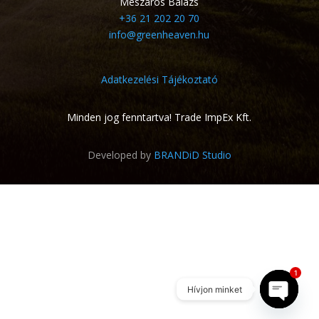
Mészáros Balázs
+36 21 202 20 70
info@greenheaven.hu
Adatkezelési Tájékoztató
Minden jog fenntartva! Trade ImpEx Kft.
Developed by
BRANDiD Studio
1
Hívjon minket
Open