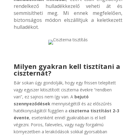
rendelkező hulladékkezelő veheti át és
semmisítheti meg. Mi ennek megfelelően,
biztonságos módon elszállítjuk a keletkezett
hulladékot.
Milyen gyakran kell tisztítani a
ciszternát
?
Bár sokan úgy gondolják, hogy egy frissen telepített
vagy egyszer kitisztított ciszterna évekre “rendben
van”, ez sajnos nem így van. A
bejutó
szennyeződések
mennyiségétől és az előszűrés
hatékonyságától függően a
ciszterna tisztítást 2-3
évente
, esetenként ennél gyakrabban is el kell
végezni. Poros, faleveles, vagy nagy forgalmú
környezetben a lerakódások sokkal gyorsabban