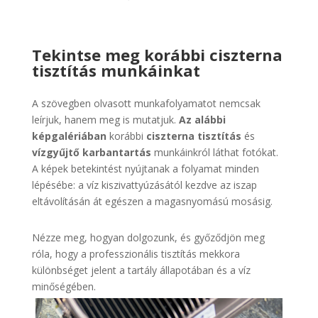
Tekintse meg korábbi ciszterna
tisztítás munkáinkat
A szövegben olvasott munkafolyamatot nemcsak
leírjuk, hanem meg is mutatjuk.
Az alábbi
képgalériában
korábbi
ciszterna tisztítás
és
vízgyűjtő karbantartás
munkáinkról láthat fotókat.
A képek betekintést nyújtanak a folyamat minden
lépésébe: a víz kiszivattyúzásától kezdve az iszap
eltávolításán át egészen a magasnyomású mosásig.
Nézze meg, hogyan dolgozunk, és győződjön meg
róla, hogy a professzionális tisztítás mekkora
különbséget jelent a tartály állapotában és a víz
minőségében.