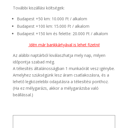
További kiszállási költségek:
Budapest +50 km: 10.000 Ft / alkalom
Budapest +100 km: 15.000 Ft / alkalom
Budapest +150 km és felette: 20.000 Ft / alkalom
Idén már bankkártyával is lehet fizetni!
Az alábbi naptárból kiválaszhatja mely nap, milyen
időpontja szabad még.
A téliesítés általánosságban 1 munkaórát vesz igénybe.
Amelyhez szükségünk lesz áram csatlakozásra, és a
lehető legközelebbi odajutásra a téliesítési ponthoz.
(Ha ez mélygarázs, akkor a mélygarázsba való
beállással.)