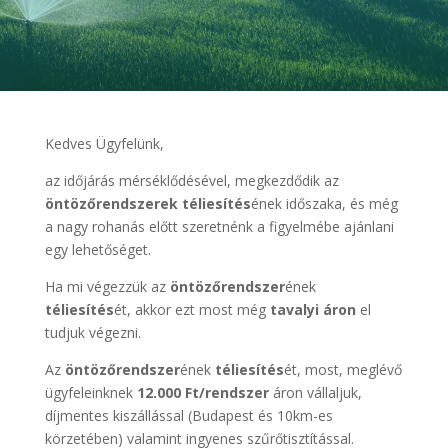
Kedves Ügyfelünk,
az időjárás mérséklődésével, megkezdődik az
öntözőrendszerek téliesítés
ének időszaka, és még
a nagy rohanás előtt szeretnénk a figyelmébe ajánlani
egy lehetőséget.
Ha mi végezzük az
ö
ntözőrendszer
ének
téliesítés
ét, akkor ezt most még
tavalyi áron
el
tudjuk végezni.
Az
öntözőrendszer
ének
téliesítés
ét, most, meglévő
ügyfeleinknek
12.000 Ft/rendszer
áron vállaljuk,
díjmentes kiszállással (Budapest és 10km-es
körzetében) valamint ingyenes szűrőtisztítással.