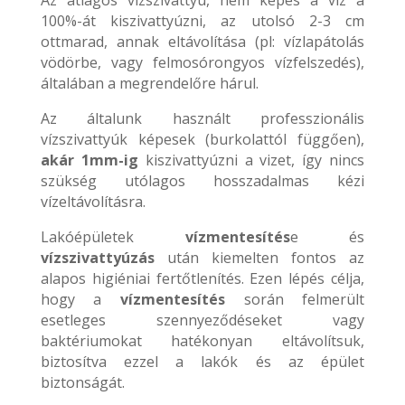
100%-át kiszivattyúzni, az utolsó 2-3 cm
ottmarad, annak eltávolítása (pl: vízlapátolás
vödörbe, vagy felmosórongyos vízfelszedés),
általában a megrendelőre hárul.
Az általunk használt professzionális
vízszivattyúk képesek (burkolattól függően),
akár 1mm-ig
kiszivattyúzni a vizet, így nincs
szükség utólagos hosszadalmas kézi
vízeltávolításra.
Lakóépületek
vízmentesítés
e és
vízszivattyúzás
után kiemelten fontos az
alapos higiéniai fertőtlenítés. Ezen lépés célja,
hogy a
vízmentesítés
során felmerült
esetleges szennyeződéseket vagy
baktériumokat hatékonyan eltávolítsuk,
biztosítva ezzel a lakók és az épület
biztonságát.