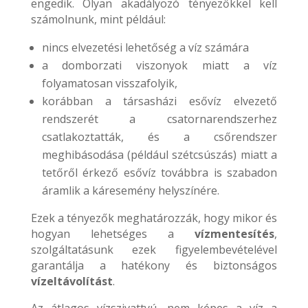
engedik. Olyan akadályozó tényezőkkel kell
számolnunk, mint például:
nincs elvezetési lehetőség a víz számára
a domborzati viszonyok miatt a víz
folyamatosan visszafolyik,
korábban a társasházi esővíz elvezető
rendszerét a csatornarendszerhez
csatlakoztatták, és a csőrendszer
meghibásodása (például szétcsúszás) miatt a
tetőről érkező esővíz továbbra is szabadon
áramlik a káresemény helyszínére.
Ezek a tényezők meghatározzák, hogy mikor és
hogyan lehetséges a
vízmentesítés
,
szolgáltatásunk ezek figyelembevételével
garantálja a hatékony és biztonságos
vízeltávolítást
.
Az átlagos vízszivattyú, nem képes a víz a