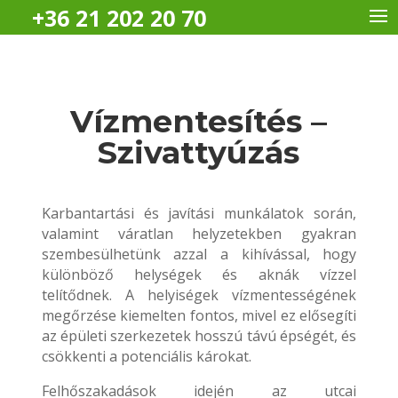
+36 21 202 20 70
Vízmentesítés –
Szivattyúzás
Karbantartási és javítási munkálatok során,
valamint váratlan helyzetekben gyakran
szembesülhetünk azzal a kihívással, hogy
különböző helységek és aknák vízzel
telítődnek. A helyiségek vízmentességének
megőrzése kiemelten fontos, mivel ez elősegíti
az épületi szerkezetek hosszú távú épségét, és
csökkenti a potenciális károkat.
Felhőszakadások idején az utcai