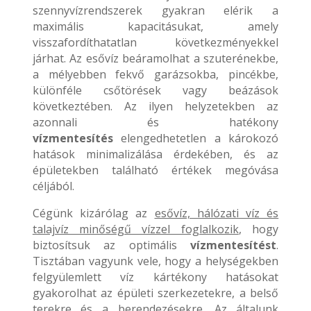
szennyvízrendszerek gyakran elérik a
maximális kapacitásukat, amely
visszafordíthatatlan következményekkel
járhat. Az esővíz beáramolhat a szuterénekbe,
a mélyebben fekvő garázsokba, pincékbe,
különféle csőtörések vagy beázások
következtében. Az ilyen helyzetekben az
azonnali és hatékony
vízmentesítés
elengedhetetlen a károkozó
hatások minimalizálása érdekében, és az
épületekben található értékek megóvása
céljából.
Cégünk kizárólag az
esővíz, hálózati víz és
talajvíz minőségű vízzel foglalkozik
, hogy
biztosítsuk az optimális
vízmentesítést
.
Tisztában vagyunk vele, hogy a helységekben
felgyülemlett víz kártékony hatásokat
gyakorolhat az épületi szerkezetekre, a belső
terekre és a berendezésekre. Az általunk