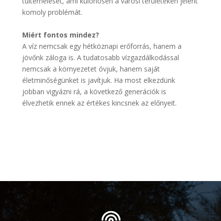
túlterhelését, ami különösen a városi területeken jelent
komoly problémát.
Miért fontos mindez?
A víz nemcsak egy hétköznapi erőforrás, hanem a
jövőnk záloga is. A tudatosabb vízgazdálkodással
nemcsak a környezetet óvjuk, hanem saját
életminőségünket is javítjuk. Ha most elkezdünk
jobban vigyázni rá, a következő generációk is
élvezhetik ennek az értékes kincsnek az előnyeit.