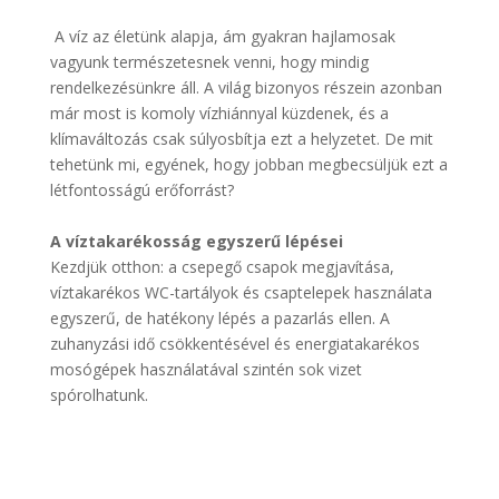
A víz az életünk alapja, ám gyakran hajlamosak
vagyunk természetesnek venni, hogy mindig
rendelkezésünkre áll. A világ bizonyos részein azonban
már most is komoly vízhiánnyal küzdenek, és a
klímaváltozás csak súlyosbítja ezt a helyzetet. De mit
tehetünk mi, egyének, hogy jobban megbecsüljük ezt a
létfontosságú erőforrást?
A víztakarékosság egyszerű lépései
Kezdjük otthon: a csepegő csapok megjavítása,
víztakarékos WC-tartályok és csaptelepek használata
egyszerű, de hatékony lépés a pazarlás ellen. A
zuhanyzási idő csökkentésével és energiatakarékos
mosógépek használatával szintén sok vizet
spórolhatunk.