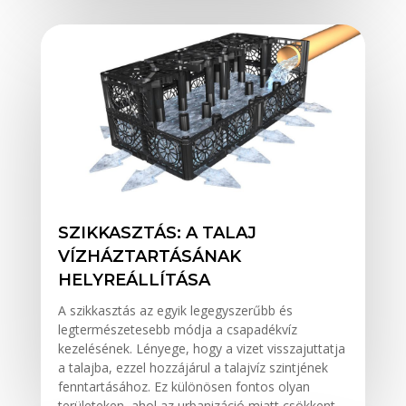
SZIKKASZTÁS: A TALAJ
VÍZHÁZTARTÁSÁNAK
HELYREÁLLÍTÁSA
A szikkasztás az egyik legegyszerűbb és
legtermészetesebb módja a csapadékvíz
kezelésének. Lényege, hogy a vizet visszajuttatja
a talajba, ezzel hozzájárul a talajvíz szintjének
fenntartásához. Ez különösen fontos olyan
területeken, ahol az urbanizáció miatt csökkent...