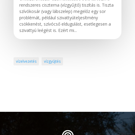
rendszeres ciszterna (vízgyűjtő) tiszítás is. Tiszta
szívókosár (vagy lábszelep) megelőz egy sor
problémát, például szivattyúteljesítmény
csökkenést, szívócső eldugulást, esetlegesen a
szivattyú leégést is. Ezért mi...
vízelvezetés
vízgyűjtés