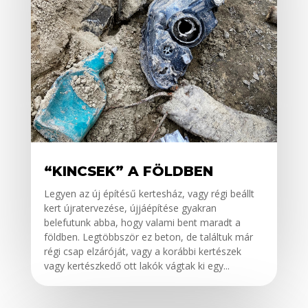
“KINCSEK” A FÖLDBEN
Legyen az új építésű kertesház, vagy régi beállt
kert újratervezése, újjáépítése gyakran
belefutunk abba, hogy valami bent maradt a
földben. Legtöbbször ez beton, de találtuk már
régi csap elzáróját, vagy a korábbi kertészek
vagy kertészkedő ott lakók vágtak ki egy...