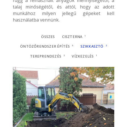
függ a felhasznált anyagok mennyiségétől, a
talaj minőségétől, és attól, hogy az adott
munkához milyen jellegű gépeket kell
használatba vennünk.
ÖSSZES
CISZTERNA
1
ÖNTÖZŐRENDSZER ÉPÍTÉS
5
SZIKKASZTÓ
2
TEREPRENDEZÉS
2
VÍZKEZELÉS
1