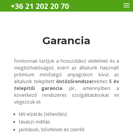
+36 21 202 20 70
Garancia
Fontosnak tartjuk a hosszútávú védelmet és a
megbízhatóságot, ezért az általunk használt
prémium minőségű anyagokon kívül az
általunk telepített
öntözőrendszer
ekhez
5 év
telepítői garancia
jár, amennyiben a
következő rendszeres szolgáltatásokat mi
végezzük el:
téli elzárás (téliesítés)
tavaszi indítás
javítások, bővítések és cserék