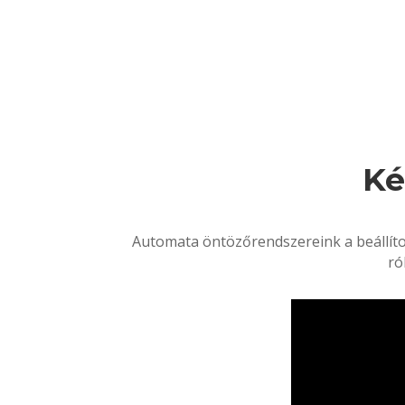
Ké
Automata öntözőrendszereink a beállíto
ró