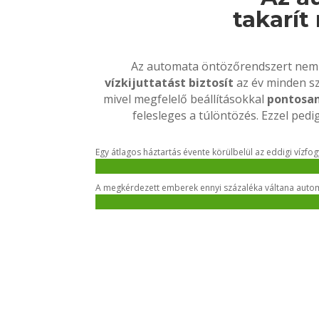
takarít
Az automata öntözőrendszert nem 
vízkijuttatást biztosít
az év minden sz
mivel megfelelő beállításokkal
pontosan
felesleges a túlöntözés. Ezzel ped
Egy átlagos háztartás évente körülbelül az eddigi vízf
A megkérdezett emberek ennyi százaléka váltana automa