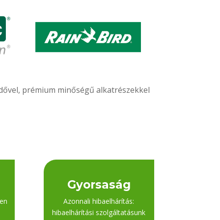
ridővel, prémium minőségű alkatrészekkel
Gyorsaság
den
Azonnali hibaelhárítás:
hibaelhárítási szolgáltatásunk