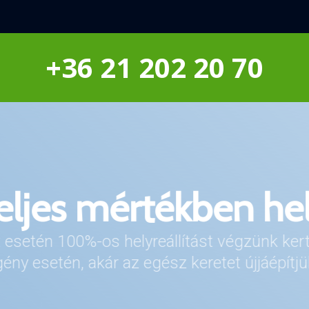
+36 21 202 20 70
eljes mértékben hel
uk az optimális vízfo
gény esetén okos eszközeinkről is vezérelhe
 esetén 100%-os helyreállítást végzünk ker
uk a vízfogyasztást és egyszerűen átállíthatj
gény esetén, akár az egész keretet újjáépítjü