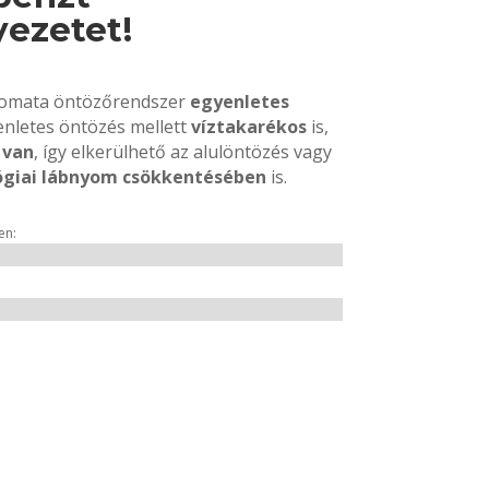
yezetet!
utomata öntözőrendszer
egyenletes
enletes öntözés mellett
víztakarékos
is,
 van
, így elkerülhető az alulöntözés vagy
ógiai lábnyom csökkentésében
is.
en: