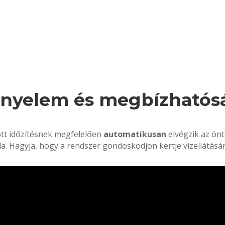
nyelem és megbízhatós
tt időzítésnek megfelelően
automatikusan
elvégzik az ön
la. Hagyja, hogy a rendszer gondoskodjon kertje vízellátásár