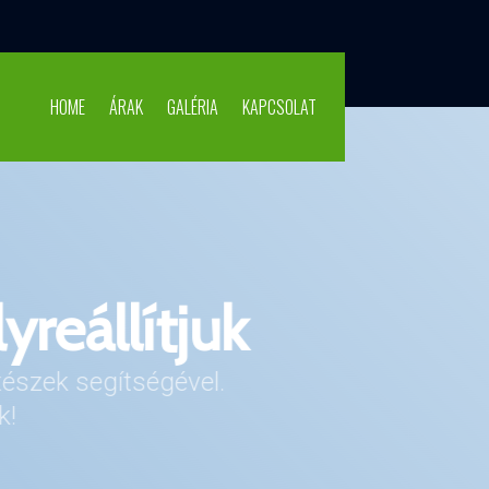
HOME
ÁRAK
GALÉRIA
KAPCSOLAT
yreállítjuk
gyasztást
tjük. Ellenőrizhetjük és
tészek segítségével.
uk az időzítést.
k!