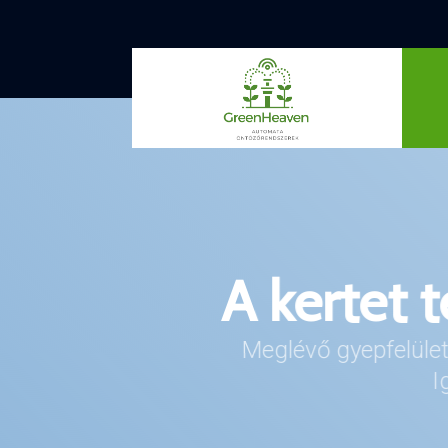
A kertet t
Beállítj
Az öntözőrendszereket i
Meglévő gyepfelület
optimalizálhatj
I