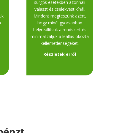
sürgős esetekben azonnali
.
választ és cselekvést kínál.
uk
Mindent megteszünk azért,
a
hogy minél gyorsabban
helyreállítsuk a rendszert és
minimalizáljuk a leállás okozta
kellemetlenségeket.
Részletek erről
pénzt