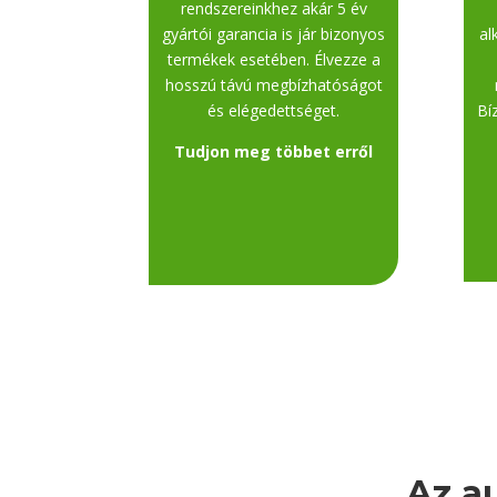
rendszereinkhez akár 5 év
gyártói garancia is jár bizonyos
al
termékek esetében. Élvezze a
hosszú távú megbízhatóságot
és elégedettséget.
Bí
Tudjon meg többet erről
Az a