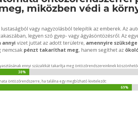
 meg, miközben védi a körn
lustaságból vagy nagyzolásból telepítik az emberek. Az a
akaszában, legyen szó gyep- vagy ágyásöntözésről. Az egy
 annyi
vizet juttat az adott területre,
amennyire szüksége
ig nemcsak
pénzt takaríthat meg
, hanem segíthet az
ökol
ogyasztásának ennyi százalékát takarítja meg öntözőrendszereinknek köszönhető
38%
38%
ta öntözőrendszerre, ha találna egy megbízható kivitelezőt:
69%
69%