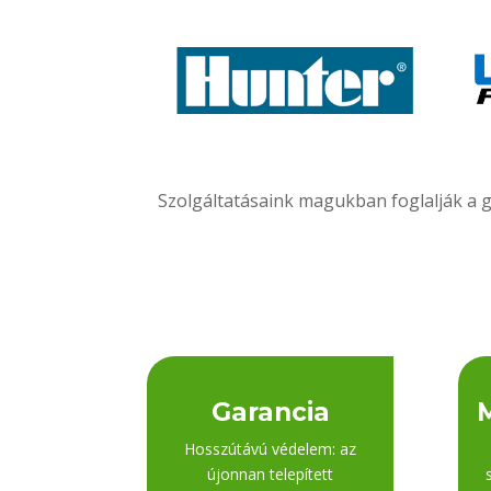
Szolgáltatásaink magukban foglalják a g
Garancia
Hosszútávú védelem: az
újonnan telepített