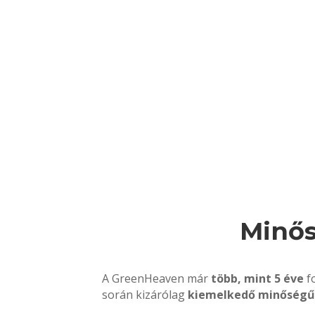
Minős
A GreenHeaven már
több, mint 5 éve
f
során kizárólag
kiemelkedő minőségű