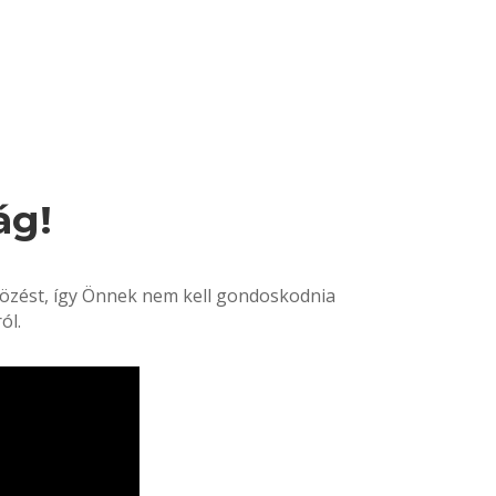
ág!
tözést, így Önnek nem kell gondoskodnia
ól.