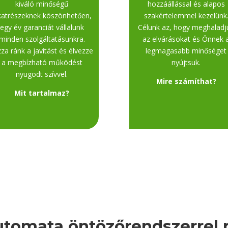
kiváló minőségű
hozzáállással és alapos
katrészeknek köszönhetően,
szakértelemmel kezelünk
egy év garanciát vállalunk
Célunk az, hogy meghaladj
minden szolgáltatásunkra.
az elvárásokat és Önnek 
zza ránk a javítást és élvezze
legmagasabb minőséget
a megbízható működést
nyújtsuk.
nyugodt szívvel.
Mire számíthat?
Mit tartalmaz?
utomata öntözőrendszerrel 