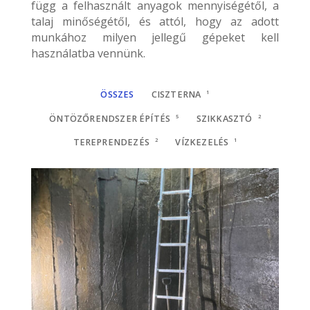
függ a felhasznált anyagok mennyiségétől, a
talaj minőségétől, és attól, hogy az adott
munkához milyen jellegű gépeket kell
használatba vennünk.
ÖSSZES
CISZTERNA
1
ÖNTÖZŐRENDSZER ÉPÍTÉS
5
SZIKKASZTÓ
2
TEREPRENDEZÉS
2
VÍZKEZELÉS
1