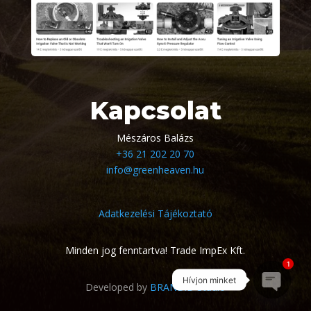
Kapcsolat
Mészáros Balázs
+36 21 202 20 70
info@greenheaven.hu
Adatkezelési Tájékoztató
Minden jog fenntartva! Trade ImpEx Kft.
1
Hívjon minket
Developed by
BRANDiD Studio
Open