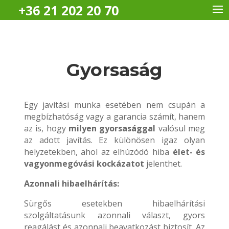
+36 21 202 20 70
Gyorsaság
Egy javítási munka esetében nem csupán a
megbízhatóság vagy a garancia számít, hanem
az is, hogy
milyen gyorsasággal
valósul meg
az adott javítás. Ez különösen igaz olyan
helyzetekben, ahol az elhúzódó hiba
élet- és
vagyonmegóvási kockázatot
jelenthet.
Azonnali hibaelhárítás:
Sürgős esetekben hibaelhárítási
szolgáltatásunk azonnali választ, gyors
reagálást és azonnali beavatkozást biztosít. Az