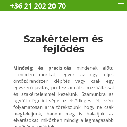
+36 21 202 20 70
Szakértelem és
fejlődés
Minőség és precizitás
mindenek előtt,
minden munkát, legyen az egy teljes
öntözőrendszer kiépítés vagy csak egy
egyszerű javítás, professzionális hozzáállással
és szakértelemmel kezelünk. Számunkra az
ügyfél elégedettsége az elsődleges cél, ezért
folyamatosan arra törekszünk, hogy ne csak
megfeleljünk, hanem meg is haladjuk az
elvárásokat, miközben mindig a legmagasabb
minőséget nyújtjuk.