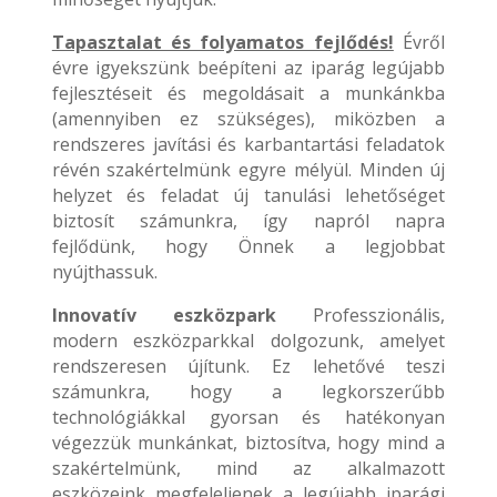
Tapasztalat és folyamatos fejlődés!
Évről
évre igyekszünk beépíteni az iparág legújabb
fejlesztéseit és megoldásait a munkánkba
(amennyiben ez szükséges), miközben a
rendszeres javítási és karbantartási feladatok
révén szakértelmünk egyre mélyül. Minden új
helyzet és feladat új tanulási lehetőséget
biztosít számunkra, így napról napra
fejlődünk, hogy Önnek a legjobbat
nyújthassuk.
Innovatív eszközpark
Professzionális,
modern eszközparkkal dolgozunk, amelyet
rendszeresen újítunk. Ez lehetővé teszi
számunkra, hogy a legkorszerűbb
technológiákkal gyorsan és hatékonyan
végezzük munkánkat, biztosítva, hogy mind a
szakértelmünk, mind az alkalmazott
eszközeink megfeleljenek a legújabb iparági