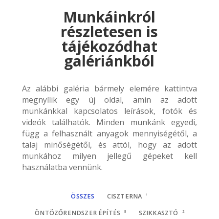
Munkáinkról
részletesen is
tájékozódhat
galériánkból
Az alábbi galéria bármely elemére kattintva
megnyílik egy új oldal, amin az adott
munkánkkal kapcsolatos leírások, fotók és
videók találhatók. Minden munkánk egyedi,
függ a felhasznált anyagok mennyiségétől, a
talaj minőségétől, és attól, hogy az adott
munkához milyen jellegű gépeket kell
használatba vennünk.
ÖSSZES
CISZTERNA
1
ÖNTÖZŐRENDSZER ÉPÍTÉS
5
SZIKKASZTÓ
2