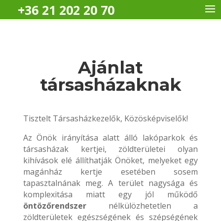
+36 21 202 20 70
Ajánlat
társasházaknak
Tisztelt Társasházkezelők, Közösképviselők!
Az Önök irányítása alatt álló lakóparkok és
társasházak kertjei, zöldterületei olyan
kihívások elé állíthatják Önöket, melyeket egy
magánház kertje esetében sosem
tapasztalnának meg. A terület nagysága és
komplexitása miatt egy jól működő
öntözőrendszer
nélkülözhetetlen a
zöldterületek egészségének és szépségének