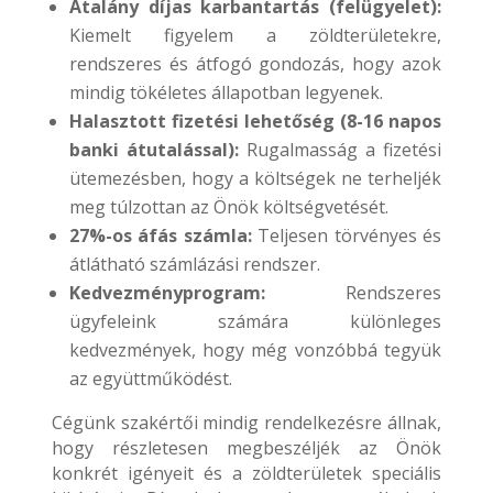
Átalány díjas karbantartás (felügyelet):
Kiemelt figyelem a zöldterületekre,
rendszeres és átfogó gondozás, hogy azok
mindig tökéletes állapotban legyenek.
Halasztott fizetési lehetőség (8-16 napos
banki átutalással):
Rugalmasság a fizetési
ütemezésben, hogy a költségek ne terheljék
meg túlzottan az Önök költségvetését.
27%-os áfás számla:
Teljesen törvényes és
átlátható számlázási rendszer.
Kedvezményprogram:
Rendszeres
ügyfeleink számára különleges
kedvezmények, hogy még vonzóbbá tegyük
az együttműködést.
Cégünk szakértői mindig rendelkezésre állnak,
hogy részletesen megbeszéljék az Önök
konkrét igényeit és a zöldterületek speciális